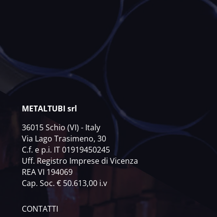
METALTUBI srl
36015 Schio (VI) - Italy
Via Lago Trasimeno, 30
C.f. e p.i. IT 01919450245
Uff. Registro Imprese di Vicenza
REA VI 194069
Cap. Soc. € 50.613,00 i.v
CONTATTI